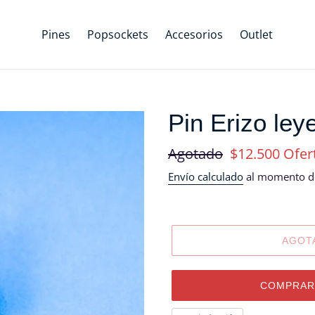
Pines
Popsockets
Accesorios
Outlet
Pin Erizo ley
Precio
Agotado
Precio
$12.500
Ofer
habitual
de
Envío calculado
al momento de
oferta
AGOT
COMPRAR