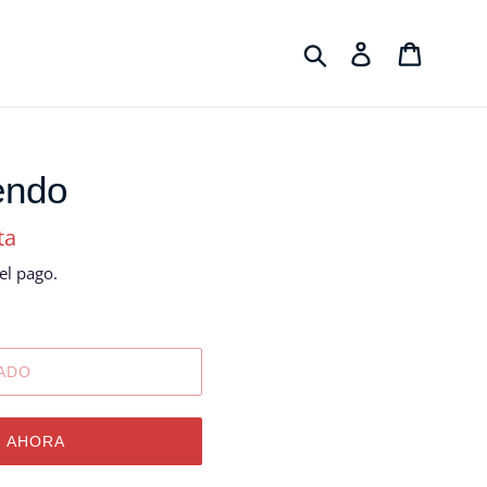
Buscar
Ingresar
Carrito
endo
ta
l pago.
ADO
 AHORA