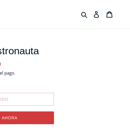
Buscar
Ingresar
Carrito
stronauta
a
l pago.
ADO
 AHORA