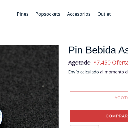
Pines
Popsockets
Accesorios
Outlet
Pin Bebida A
Precio
Agotado
Precio
$7.450
Ofert
habitual
de
Envío calculado
al momento de
oferta
AGOT
COMPRAR