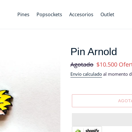
Pines
Popsockets
Accesorios
Outlet
Pin Arnold
Precio
Agotado
Precio
$10.500
Ofer
habitual
de
Envío calculado
al momento de
oferta
AGOT